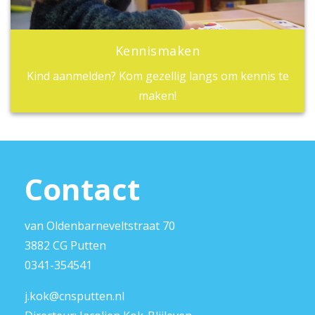
Kennismaken
Kind aanmelden? Kom gezellig langs om kennis te
maken!
Contact
van Oldenbarneveltstraat 70
3882 CG Putten
0341-354541
j.kok@cnsputten.nl