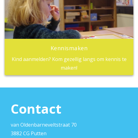
Kennismaken
Kind aanmelden? Kom gezellig langs om kennis te
maken!
Contact
van Oldenbarneveltstraat 70
3882 CG Putten