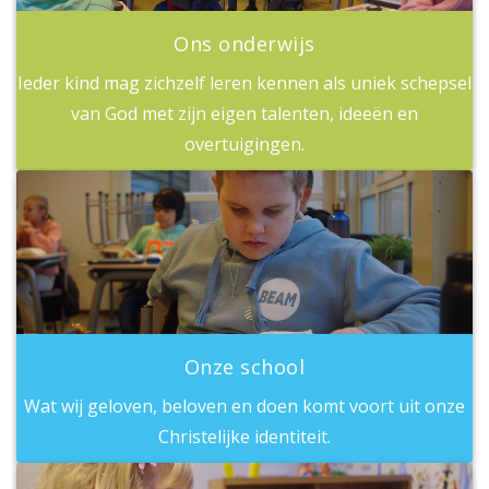
Ons onderwijs
Ieder kind mag zichzelf leren kennen als uniek schepsel
van God met zijn eigen talenten, ideeën en
overtuigingen.
Onze school
Wat wij geloven, beloven en doen komt voort uit onze
Christelijke identiteit.