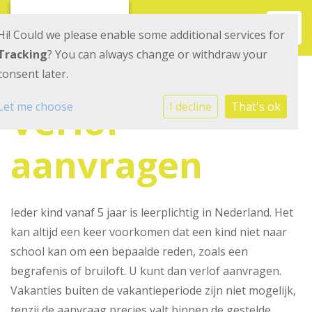
Toggl
Hi! Could we please enable some additional services for
Tracking
? You can always change or withdraw your
consent later.
Verlof
Let me choose
I decline
That's ok
aanvragen
Ieder kind vanaf 5 jaar is leerplichtig in Nederland. Het
kan altijd een keer voorkomen dat een kind niet naar
school kan om een bepaalde reden, zoals een
begrafenis of bruiloft. U kunt dan verlof aanvragen.
Vakanties buiten de vakantieperiode zijn niet mogelijk,
tenzij de aanvraag precies valt binnen de gestelde